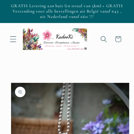
Skip to
GRATIS Levering aan huis (in straal van 5km) + GRATIS
content
Verzending voor alle bestellingen uit België vanaf €45 ,
uit Nederland vanaf €60 !!!
Cart
Skip to
product
information